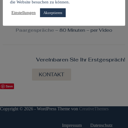
übernommen.
die Website besuchen zu können.
Einstellungen
Akzeptieren
Paargespräche
– 80 Minuten – per Video
Vereinbaren Sie Ihr Erstgespräch!
KONTAKT
Save
Copyright © 2026 - WordPress Theme von
CreativeThemes
Impressum
Datenschutz